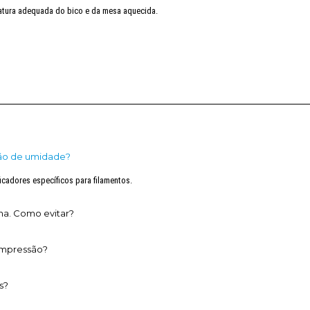
eratura adequada do bico e da mesa aquecida.
s
ção de umidade?
icadores específicos para filamentos.
na. Como evitar?
impressão?
s?