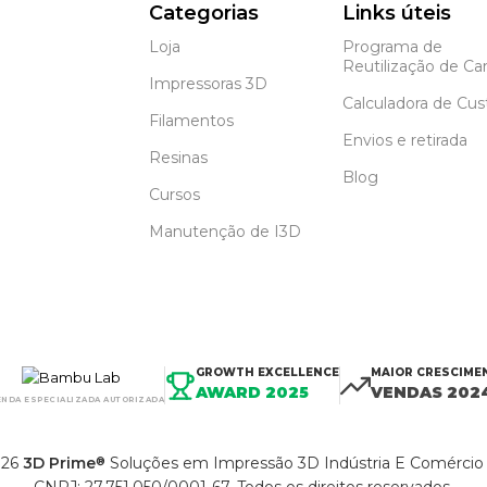
Categorias
Links úteis
Loja
Programa de
Reutilização de Car
Impressoras 3D
Calculadora de Cus
Filamentos
Envios e retirada
Resinas
Blog
Cursos
Manutenção de I3D
GROWTH EXCELLENCE
MAIOR CRESCIME
AWARD 2025
VENDAS 202
ENDA ESPECIALIZADA AUTORIZADA
26
3D Prime
Soluções em Impressão 3D Indústria E Comércio
®
CNPJ: 27.751.050/0001-67. Todos os direitos reservados.