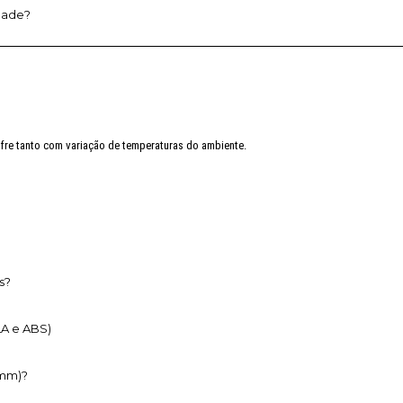
dade?
ofre tanto com variação de temperaturas do ambiente.
s?
LA e ABS)
5mm)?