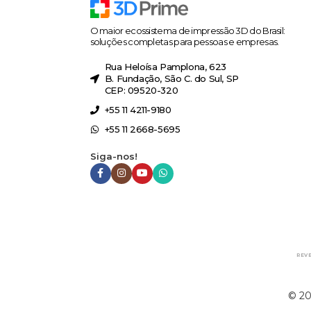
O maior ecossistema de impressão 3D do Brasil:
soluções completas para pessoas e empresas.
Rua Heloísa Pamplona, 623
B. Fundação, São C. do Sul, SP
CEP: 09520-320
+55 11 4211-9180
+55 11 2668-5695
Siga-nos!
REV
©
20