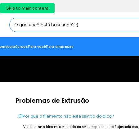
PT
EN
ES
Skip to main content
ome
Loja
Cursos
Para você
Para empresas
Problemas de Extrusão
Por que o filamento não está saindo do bico?
Verifique se o bico está entupido ou se a temperatura está ajustada cor