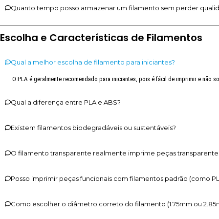
Quanto tempo posso armazenar um filamento sem perder quali
Escolha e Características de Filamentos
Qual a melhor escolha de filamento para iniciantes?
O PLA é geralmente recomendado para iniciantes, pois é fácil de imprimir e não s
Qual a diferença entre PLA e ABS?
Existem filamentos biodegradáveis ou sustentáveis?
O filamento transparente realmente imprime peças transparente
Posso imprimir peças funcionais com filamentos padrão (como P
Como escolher o diâmetro correto do filamento (1.75mm ou 2.8