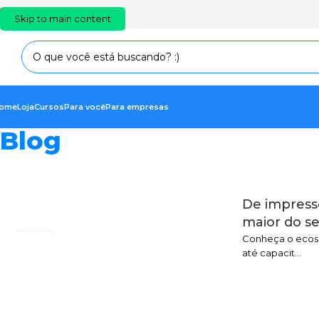
PT
EN
ES
Skip to main content
ome
Loja
Cursos
Para você
Para empresas
Blog
De impress
maior do se
Conheça o ecoss
06
até capacit...
AGO