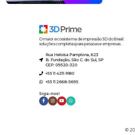
O maior ecossistema de impressão 3D do Brasil:
soluções completas para pessoas e empresas.
Rua Heloísa Pamplona, 623
B. Fundação, São C. do Sul, SP
CEP: 09520-320
+55 11 4211-9180
+55 11 2668-5695
Siga-nos!
©
20