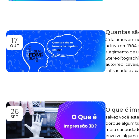
Quantas sã
17
Já falamos em n
aditiva em 1984
OUT
surgimento de um
Stereolitographi
autorreplicávei
sofisticado e ac
O que é im
26
Talvez você este
SET
porque algum tra
mera curiosidade
envolve alguma 