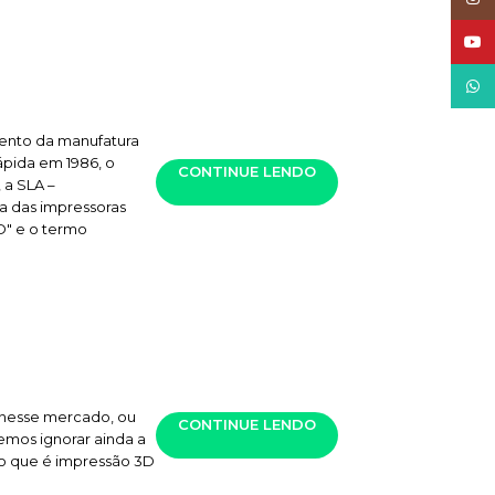
YouT
What
mento da manufatura
ápida em 1986, o
CONTINUE LENDO
 a SLA –
ra das impressoras
D" e o termo
r nesse mercado, ou
CONTINUE LENDO
emos ignorar ainda a
r o que é impressão 3D