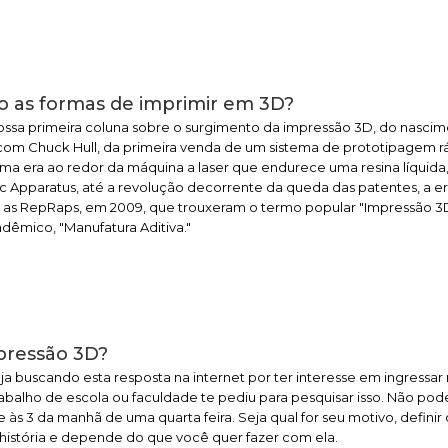
o as formas de imprimir em 3D?
ossa primeira coluna sobre o surgimento da impressão 3D, do nasci
 com Chuck Hull, da primeira venda de um sistema de prototipagem r
a era ao redor da máquina a laser que endurece uma resina líquida,
c Apparatus, até a revolução decorrente da queda das patentes, a e
s, as RepRaps, em 2009, que trouxeram o termo popular "Impressão 3
adêmico, "Manufatura Aditiva."
pressão 3D?
ja buscando esta resposta na internet por ter interesse em ingressa
balho de escola ou faculdade te pediu para pesquisar isso. Não pod
 às 3 da manhã de uma quarta feira. Seja qual for seu motivo, defini
história e depende do que você quer fazer com ela.