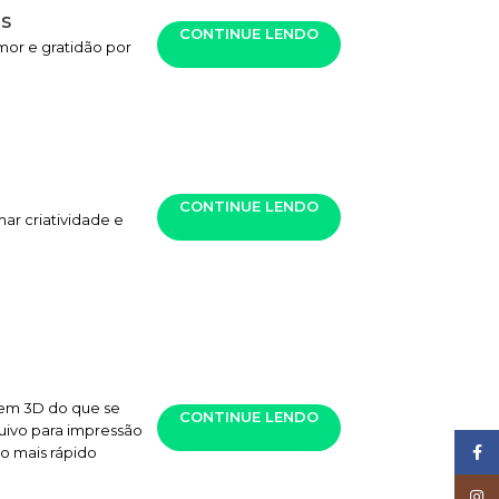
es
CONTINUE LENDO
mor e gratidão por
CONTINUE LENDO
ar criatividade e
 em 3D do que se
CONTINUE LENDO
quivo para impressão
Face
 o mais rápido
Inst