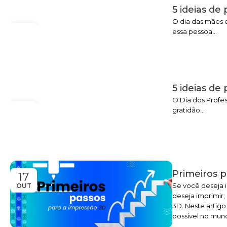
5 ideias de
O dia das mães 
07
essa pessoa...
MAIO
5 ideias de
O Dia dos Profes
14
gratidão...
OUT
Primeiros p
17
Se você deseja 
OUT
deseja imprimir;
3D. Neste artigo
possível no mun