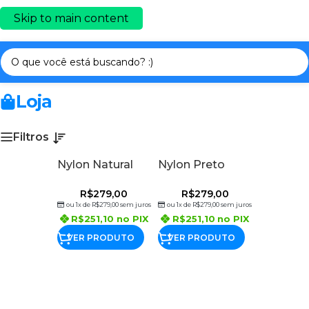
Skip to main content
Início
/
FILAMENTOS 3D PRIME
/
NYLON
Loja
Filtros
Nylon Natural
Nylon Preto
R$
279,00
R$
279,00
ou 1x de
R$
279,00
sem juros
ou 1x de
R$
279,00
sem juros
R$
251,10
no PIX
R$
251,10
no PIX
VER PRODUTO
VER PRODUTO