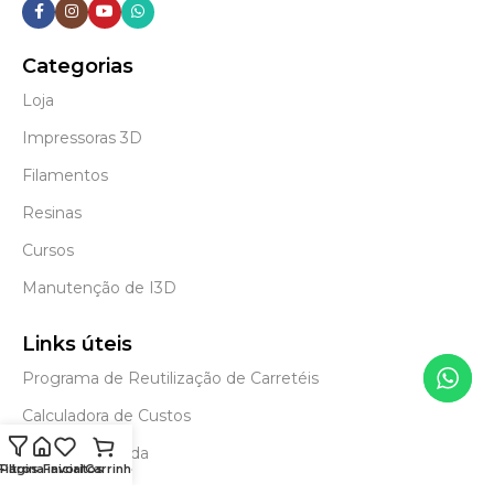
Categorias
Loja
Impressoras 3D
Filamentos
Resinas
Cursos
Manutenção de I3D
Links úteis
Programa de Reutilização de Carretéis
Calculadora de Custos
Envios e retirada
Filtros
Página inicial
Favoritos
Carrinho
Blog