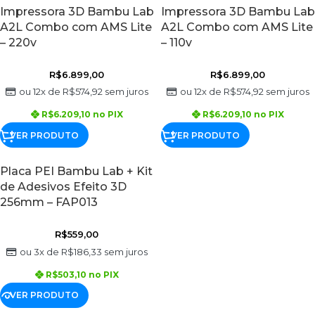
Impressora 3D Bambu Lab
Impressora 3D Bambu Lab
A2L Combo com AMS Lite
A2L Combo com AMS Lite
– 220v
– 110v
R$
6.899,00
R$
6.899,00
ou 12x de
R$
574,92
sem juros
ou 12x de
R$
574,92
sem juros
R$
6.209,10
no PIX
R$
6.209,10
no PIX
VER PRODUTO
VER PRODUTO
Placa PEI Bambu Lab + Kit
de Adesivos Efeito 3D
256mm – FAP013
R$
559,00
ou 3x de
R$
186,33
sem juros
R$
503,10
no PIX
VER PRODUTO