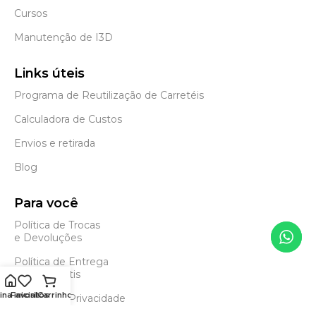
Cursos
Manutenção de I3D
Links úteis
Programa de Reutilização de Carretéis
Calculadora de Custos
Envios e retirada
Blog
Para você
Política de Trocas
e Devoluções
Política de Entrega
e Frete Grátis
na inicial
Favoritos
Carrinho
Política de Privacidade